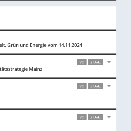
lt, Grün und Energie vom 14.11.2024
VO
2 Dok.
ätsstrategie Mainz
VO
3 Dok.
VO
2 Dok.