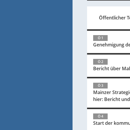
Öffentlicher Te
Ö 1
Genehmigung der
Ö 2
Bericht über Ma
Ö 3
Mainzer Strateg
hier: Bericht u
Ö 4
Start der komm