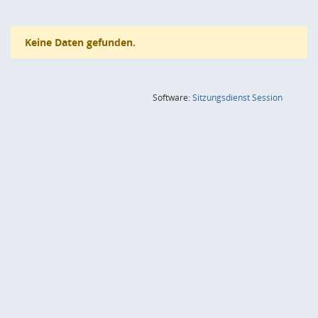
Keine Daten gefunden.
(Wird in
Software:
Sitzungsdienst
Session