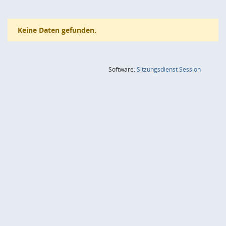
Keine Daten gefunden.
(Wird in
Software:
Sitzungsdienst
Session