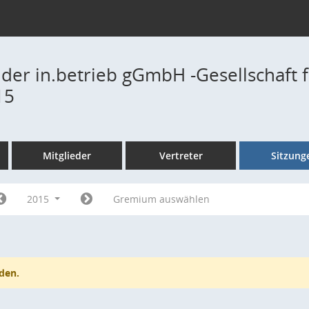
 der in.betrieb gGmbH -Gesellschaft f
15
Mitglieder
Vertreter
Sitzung
2015
Gremium auswählen
den.