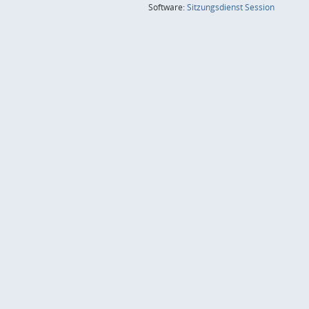
(Wird in
Software:
Sitzungsdienst
Session