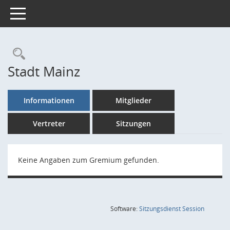
Toggle navigation
Rechercheauswahl
Stadt Mainz
Informationen
Mitglieder
Vertreter
Sitzungen
Keine Angaben zum Gremium gefunden.
(Wird in
Software:
Sitzungsdienst
Session