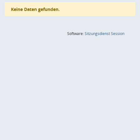
Keine Daten gefunden.
(Wird in
Software:
Sitzungsdienst
Session