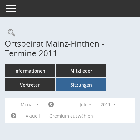
Toggle navigation
Rechercheauswahl
Ortsbeirat Mainz-Finthen -
Termine 2011
Informationen
Mitglieder
Vertreter
Sitzungen
Monat
Juli
2011
Aktuell
Gremium auswählen