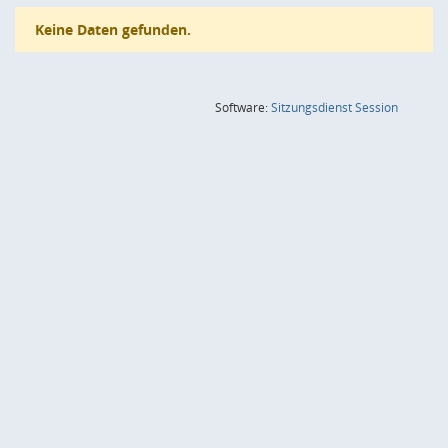
Keine Daten gefunden.
(Wird in
Software:
Sitzungsdienst
Session