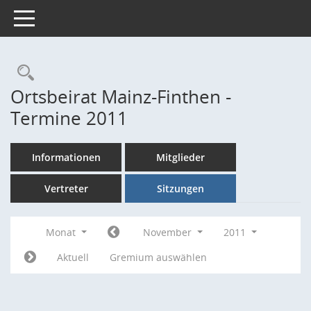
Toggle navigation
Rechercheauswahl
Ortsbeirat Mainz-Finthen -
Termine 2011
Informationen
Mitglieder
Vertreter
Sitzungen
Monat
November
2011
Aktuell
Gremium auswählen