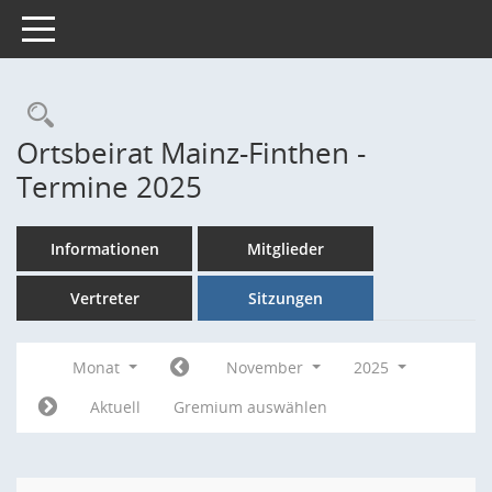
Toggle navigation
Rechercheauswahl
Ortsbeirat Mainz-Finthen -
Termine 2025
Informationen
Mitglieder
Vertreter
Sitzungen
Monat
November
2025
Aktuell
Gremium auswählen