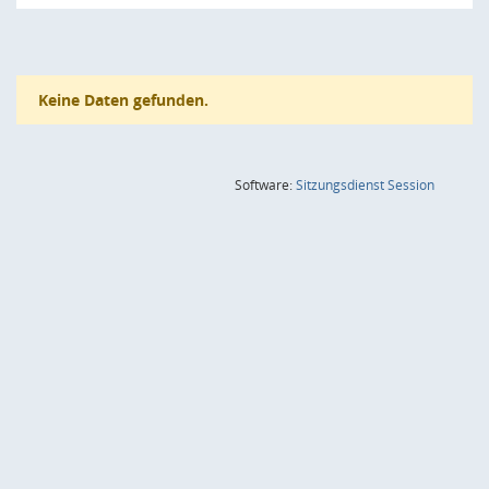
Keine Daten gefunden.
(Wird in
Software:
Sitzungsdienst
Session