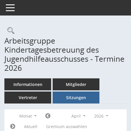
Toggle navigation
Rechercheauswahl
Arbeitsgruppe
Kindertagesbetreuung des
Jugendhilfeausschusses - Termine
2026
Informationen
Mitglieder
Vertreter
Sitzungen
Monat
April
2026
Aktuell
Gremium auswählen