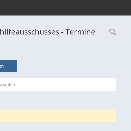
hilfeausschusses - Termine
Rec
en
swählen