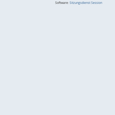
(Wird in
Software:
Sitzungsdienst
Session