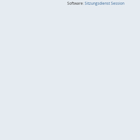
(Wird in
Software:
Sitzungsdienst
Session