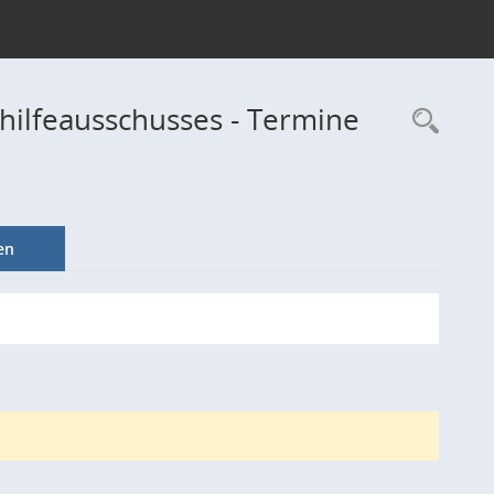
hilfeausschusses - Termine
Rec
en