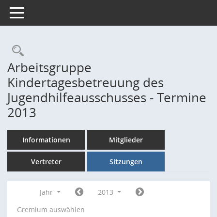
Toggle navigation
Rechercheauswahl
Arbeitsgruppe
Kindertagesbetreuung des
Jugendhilfeausschusses - Termine
2013
Informationen
Mitglieder
Vertreter
Sitzungen
Jahr
2013
Gremium auswählen