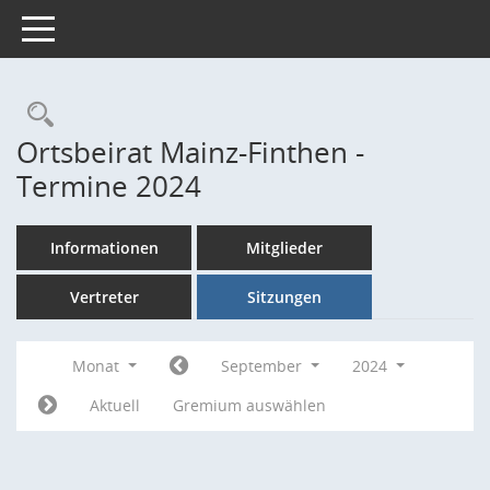
Toggle navigation
Rechercheauswahl
Ortsbeirat Mainz-Finthen -
Termine 2024
Informationen
Mitglieder
Vertreter
Sitzungen
Monat
September
2024
Aktuell
Gremium auswählen