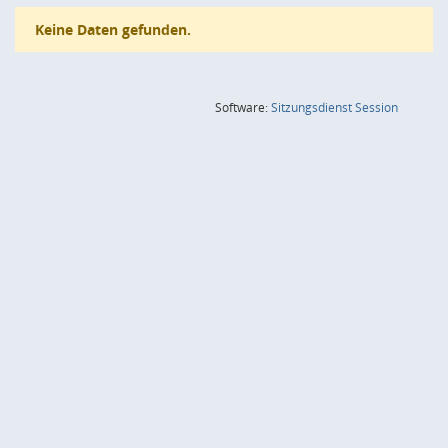
Keine Daten gefunden.
(Wird in
Software:
Sitzungsdienst
Session