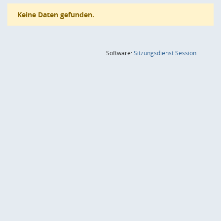
Keine Daten gefunden.
(Wird in
Software:
Sitzungsdienst
Session