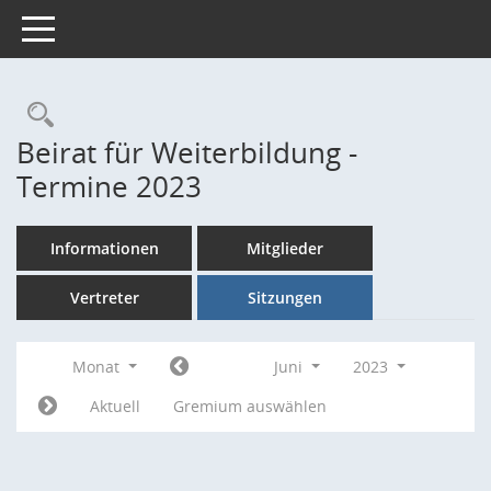
Toggle navigation
Rechercheauswahl
Beirat für Weiterbildung -
Termine 2023
Informationen
Mitglieder
Vertreter
Sitzungen
Monat
Juni
2023
Aktuell
Gremium auswählen