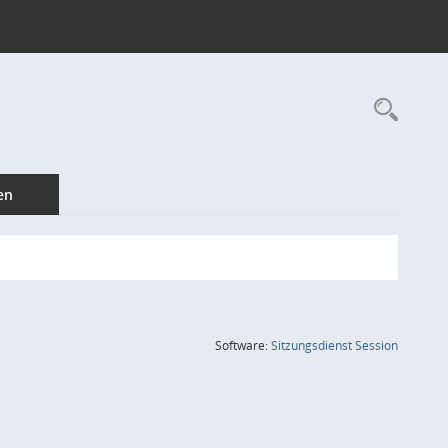
Rec
en
(Wird in
Software:
Sitzungsdienst
Session