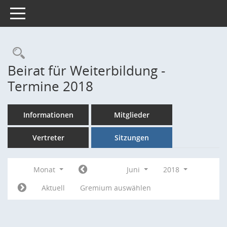
Toggle navigation
Rechercheauswahl
Beirat für Weiterbildung -
Termine 2018
Informationen
Mitglieder
Vertreter
Sitzungen
Monat
Juni
2018
Aktuell
Gremium auswählen