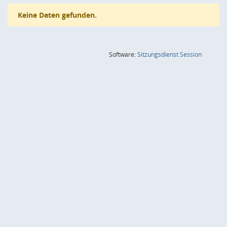
Keine Daten gefunden.
(Wird in
Software:
Sitzungsdienst
Session