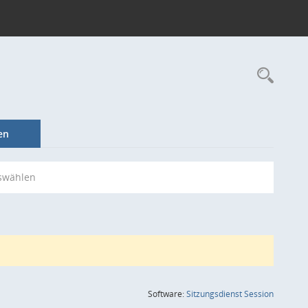
Rec
en
swählen
(Wird in
Software:
Sitzungsdienst
Session