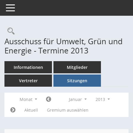
Toggle navigation
Rechercheauswahl
Ausschuss für Umwelt, Grün und
Energie - Termine 2013
Informationen
Mitglieder
Vertreter
Sitzungen
Monat
Januar
2013
Aktuell
Gremium auswählen