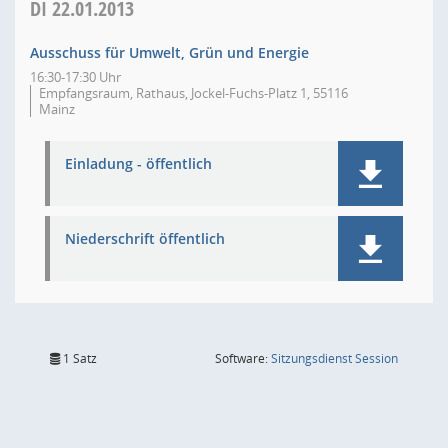
DI
22.01.2013
Ausschuss für Umwelt, Grün und Energie
16:30-17:30 Uhr
Empfangsraum, Rathaus, Jockel-Fuchs-Platz 1, 55116
Mainz
Einladung - öffentlich
Niederschrift öffentlich
(Wird in
1 Satz
Software:
Sitzungsdienst
Session