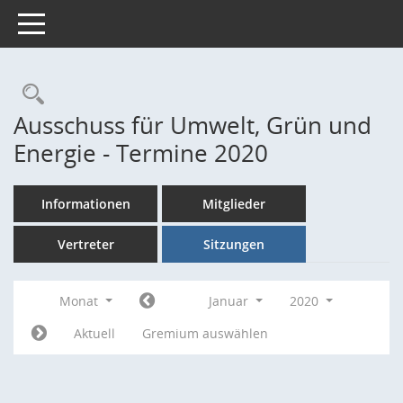
Toggle navigation
Rechercheauswahl
Ausschuss für Umwelt, Grün und
Energie - Termine 2020
Informationen
Mitglieder
Vertreter
Sitzungen
Monat
Januar
2020
Aktuell
Gremium auswählen