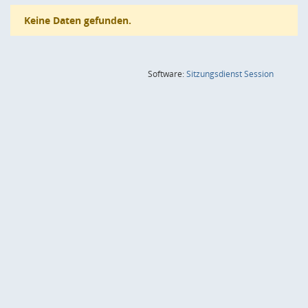
Keine Daten gefunden.
(Wird in
Software:
Sitzungsdienst
Session