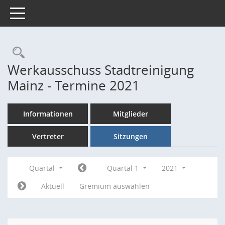
Toggle navigation
Rechercheauswahl
Werkausschuss Stadtreinigung
Mainz - Termine 2021
Informationen
Mitglieder
Vertreter
Sitzungen
Quartal
Quartal 1
2021
Aktuell
Gremium auswählen