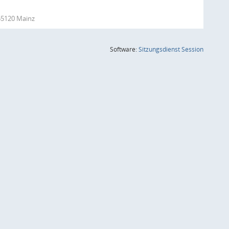
 55120 Mainz
(Wird in
Software:
Sitzungsdienst
Session