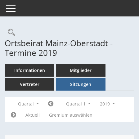
Toggle navigation
Rechercheauswahl
Ortsbeirat Mainz-Oberstadt -
Termine 2019
Informationen
Mitglieder
Vertreter
Sitzungen
Quartal
Quartal 1
2019
Aktuell
Gremium auswählen