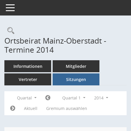
Toggle navigation
Rechercheauswahl
Ortsbeirat Mainz-Oberstadt -
Termine 2014
Informationen
Mitglieder
Vertreter
Sitzungen
Quartal
Quartal 1
2014
Aktuell
Gremium auswählen