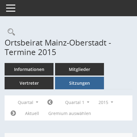
Toggle navigation
Rechercheauswahl
Ortsbeirat Mainz-Oberstadt -
Termine 2015
Informationen
Mitglieder
Vertreter
Sitzungen
Quartal
Quartal 1
2015
Aktuell
Gremium auswählen