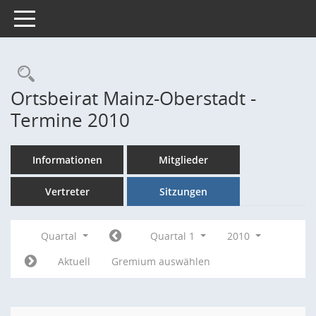
Toggle navigation
Rechercheauswahl
Ortsbeirat Mainz-Oberstadt -
Termine 2010
Informationen
Mitglieder
Vertreter
Sitzungen
Quartal
Quartal 1
2010
Aktuell
Gremium auswählen