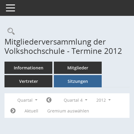
Toggle navigation
Rechercheauswahl
Mitgliederversammlung der
Volkshochschule - Termine 2012
Informationen
Mitglieder
Vertreter
Sitzungen
Quartal
Quartal 4
2012
Aktuell
Gremium auswählen