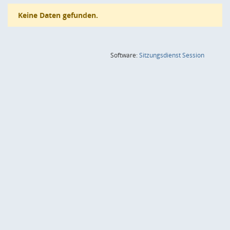
Keine Daten gefunden.
(Wird in
Software:
Sitzungsdienst
Session