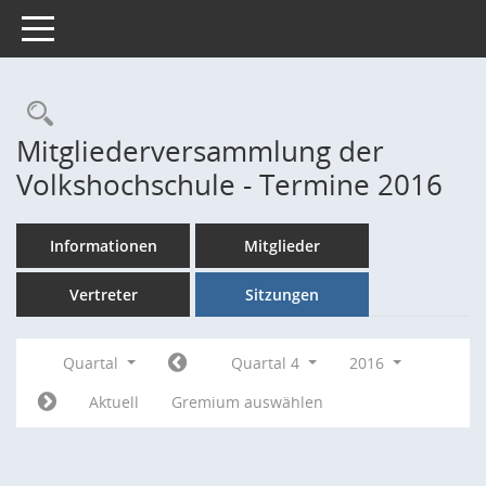
Toggle navigation
Rechercheauswahl
Mitgliederversammlung der
Volkshochschule - Termine 2016
Informationen
Mitglieder
Vertreter
Sitzungen
Quartal
Quartal 4
2016
Aktuell
Gremium auswählen