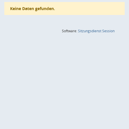
Keine Daten gefunden.
(Wird in
Software:
Sitzungsdienst
Session