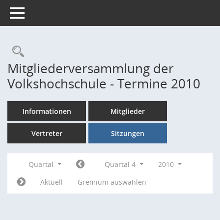
Toggle navigation
Rechercheauswahl
Mitgliederversammlung der
Volkshochschule - Termine 2010
Informationen
Mitglieder
Vertreter
Sitzungen
Quartal
Quartal 4
2010
Aktuell
Gremium auswählen