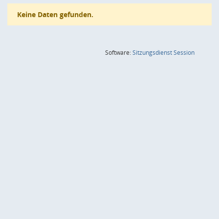
Keine Daten gefunden.
(Wird in
Software:
Sitzungsdienst
Session