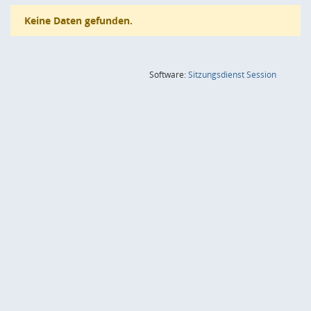
Keine Daten gefunden.
(Wird in
Software:
Sitzungsdienst
Session