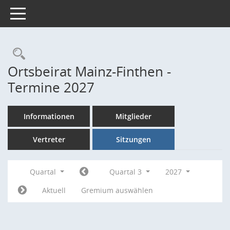
Toggle navigation
Rechercheauswahl
Ortsbeirat Mainz-Finthen -
Termine 2027
Informationen
Mitglieder
Vertreter
Sitzungen
Quartal
Quartal 3
2027
Aktuell
Gremium auswählen