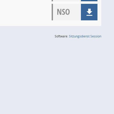
NSO
(Wird in
Software:
Sitzungsdienst
Session