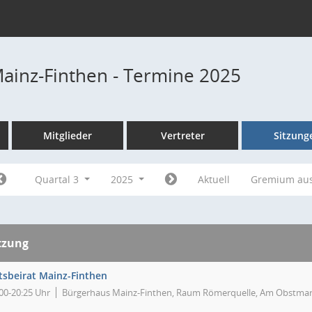
Mainz-Finthen - Termine 2025
Mitglieder
Vertreter
Sitzung
Quartal 3
2025
Aktuell
Gremium au
tzung
tsbeirat Mainz-Finthen
00-20:25 Uhr
Bürgerhaus Mainz-Finthen, Raum Römerquelle, Am Obstmark