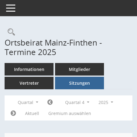
Toggle navigation
Rechercheauswahl
Ortsbeirat Mainz-Finthen -
Termine 2025
Informationen
Mitglieder
Vertreter
Sitzungen
Quartal
Quartal 4
2025
Aktuell
Gremium auswählen