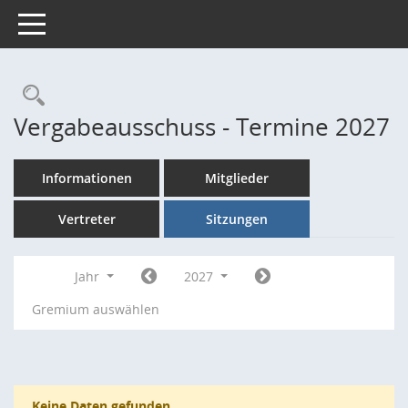
Toggle navigation
Rechercheauswahl
Vergabeausschuss - Termine 2027
Informationen
Mitglieder
Vertreter
Sitzungen
Jahr
2027
Gremium auswählen
Keine Daten gefunden.