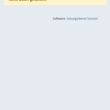
(Wird in
Software:
Sitzungsdienst
Session