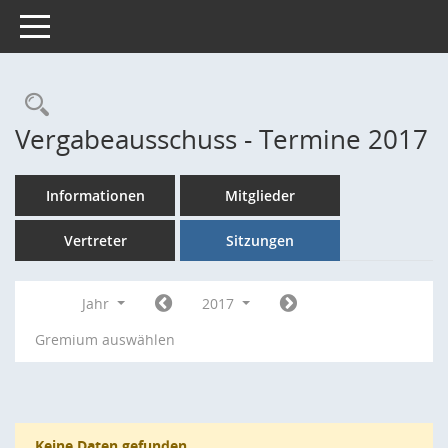
Toggle navigation
Rechercheauswahl
Vergabeausschuss - Termine 2017
Informationen
Mitglieder
Vertreter
Sitzungen
Jahr
2017
Gremium auswählen
Keine Daten gefunden.