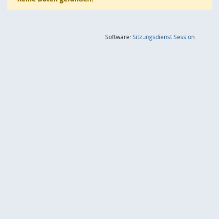
(Wird in
Software:
Sitzungsdienst
Session