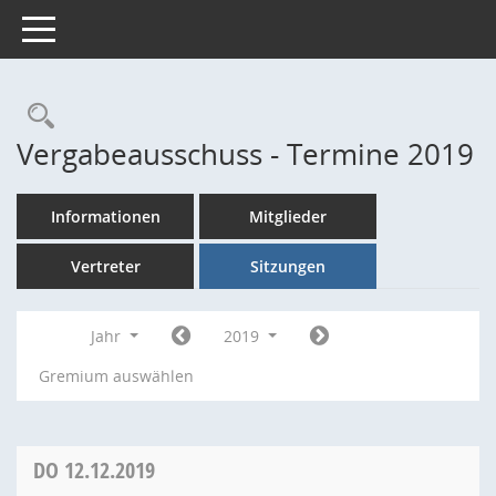
Toggle navigation
Rechercheauswahl
Vergabeausschuss - Termine 2019
Informationen
Mitglieder
Vertreter
Sitzungen
Jahr
2019
Gremium auswählen
DO
12.12.2019