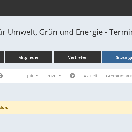
ür Umwelt, Grün und Energie - Term
Mitglieder
Vertreter
Sitzung
Juli
2026
Aktuell
Gremium au
den.