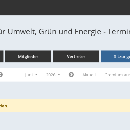
ür Umwelt, Grün und Energie - Term
Mitglieder
Vertreter
Sitzung
Juni
2026
Aktuell
Gremium au
den.