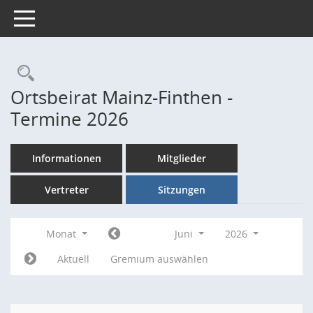
Toggle navigation
Rechercheauswahl
Ortsbeirat Mainz-Finthen -
Termine 2026
Informationen
Mitglieder
Vertreter
Sitzungen
Monat
Juni
2026
Aktuell
Gremium auswählen