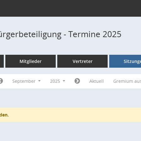
Bürgerbeteiligung - Termine 2025
Mitglieder
Vertreter
Sitzung
September
2025
Aktuell
Gremium au
den.