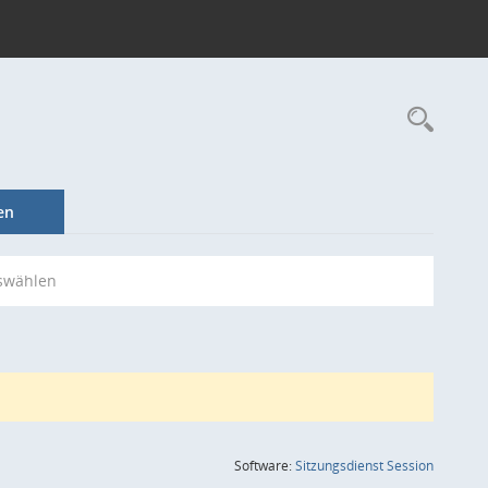
Rec
en
swählen
(Wird in
Software:
Sitzungsdienst
Session