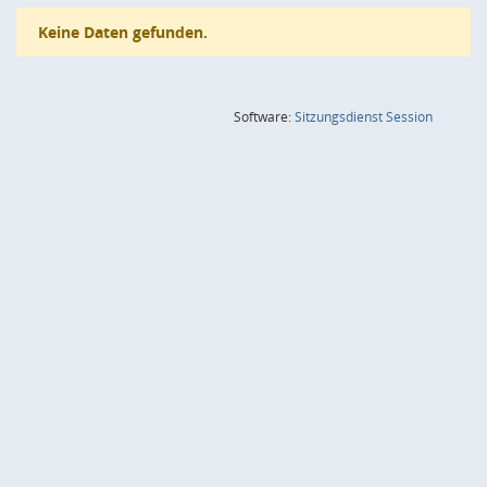
Keine Daten gefunden.
(Wird in
Software:
Sitzungsdienst
Session