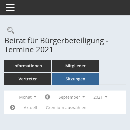
Toggle navigation
Rechercheauswahl
Beirat für Bürgerbeteiligung -
Termine 2021
Informationen
Mitglieder
Vertreter
Sitzungen
Monat
September
2021
Aktuell
Gremium auswählen