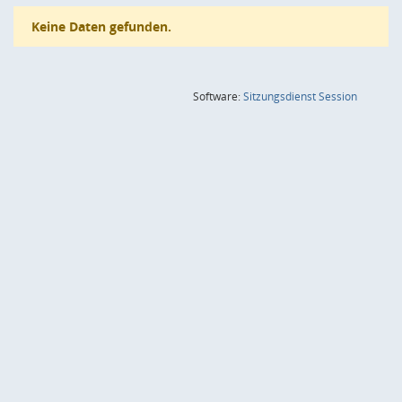
Keine Daten gefunden.
(Wird in
Software:
Sitzungsdienst
Session