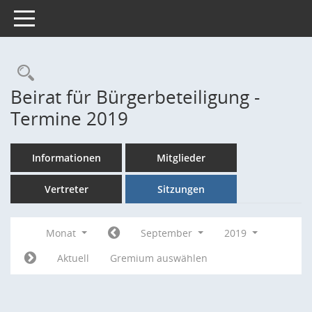
Toggle navigation
Rechercheauswahl
Beirat für Bürgerbeteiligung -
Termine 2019
Informationen
Mitglieder
Vertreter
Sitzungen
Monat
September
2019
Aktuell
Gremium auswählen