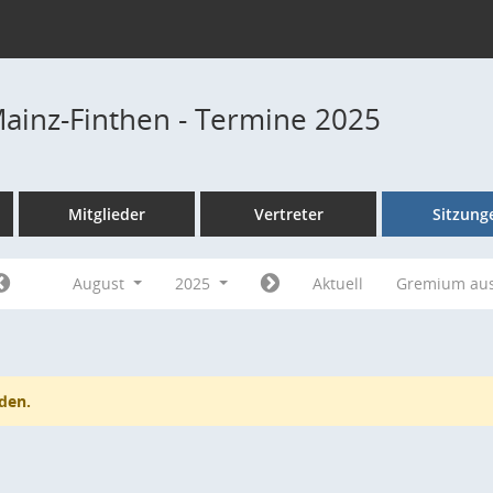
Mainz-Finthen - Termine 2025
Mitglieder
Vertreter
Sitzung
August
2025
Aktuell
Gremium au
den.