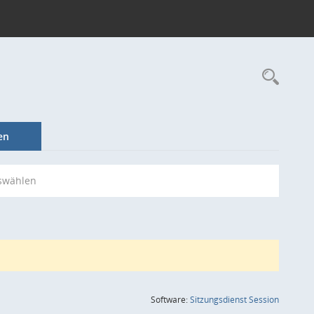
Rec
en
swählen
(Wird in
Software:
Sitzungsdienst
Session