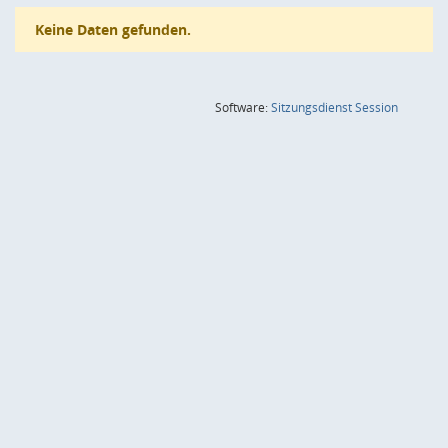
Keine Daten gefunden.
(Wird in
Software:
Sitzungsdienst
Session