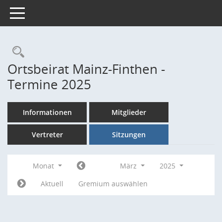
Toggle navigation
Rechercheauswahl
Ortsbeirat Mainz-Finthen -
Termine 2025
Informationen
Mitglieder
Vertreter
Sitzungen
Monat
März
2025
Aktuell
Gremium auswählen