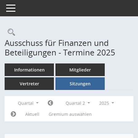
Toggle navigation
Rechercheauswahl
Ausschuss für Finanzen und
Beteiligungen - Termine 2025
Informationen
Mitglieder
Vertreter
Sitzungen
Quartal
Quartal 2
2025
Aktuell
Gremium auswählen