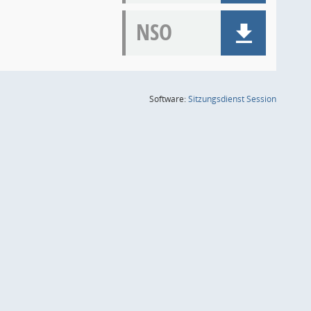
NSO
(Wird in
Software:
Sitzungsdienst
Session