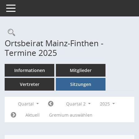
Toggle navigation
Rechercheauswahl
Ortsbeirat Mainz-Finthen -
Termine 2025
Informationen
Mitglieder
Vertreter
Sitzungen
Quartal
Quartal 2
2025
Aktuell
Gremium auswählen