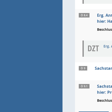
Erg. An
Ö 8.4
hier: H
Beschlus
DZT
Erg.
Sachsta
Ö 9
Sachsta
Ö 9.1
hier: 
Beschlus