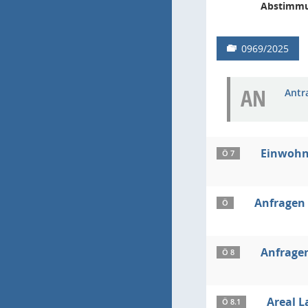
Abstimmu
0969/2025
AN
Antr
Einwohn
Ö 7
Anfragen
Ö
Anfragen
Ö 8
Areal L
Ö 8.1