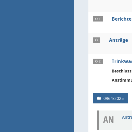
Berichte
Ö 1
Anträge
Ö
Trinkwa
Ö 2
Beschluss
Abstimmu
0964/2025
AN
Antr