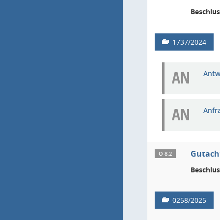
Beschlus
1737/2024
AN
Antw
AN
Anfr
Gutacht
Ö 8.2
Beschlus
0258/2025