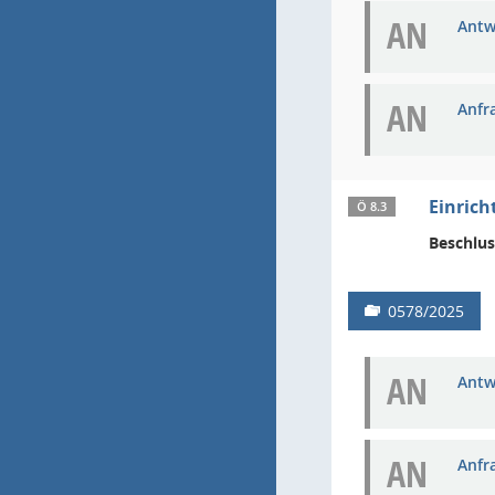
AN
Antw
AN
Anfr
Einrich
Ö 8.3
Beschlus
0578/2025
AN
Antw
AN
Anfr