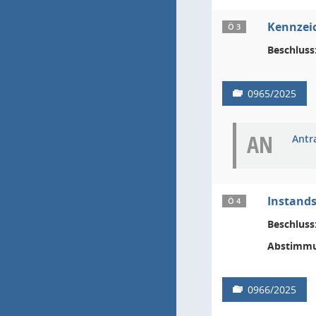
Kennzei
Ö 3
Beschluss
0965/2025
AN
Antr
Instands
Ö 4
Beschluss
Abstimmu
0966/2025