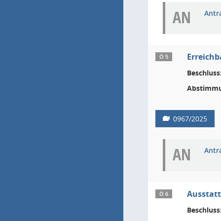
AN
Antr
Erreichb
Ö 5
Beschluss
Abstimmu
0967/2025
AN
Antr
Ausstatt
Ö 6
Beschluss