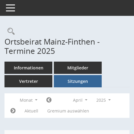
Toggle navigation
Rechercheauswahl
Ortsbeirat Mainz-Finthen -
Termine 2025
Informationen
Mitglieder
Vertreter
Sitzungen
Monat
April
2025
Aktuell
Gremium auswählen