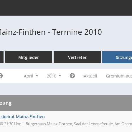
Mainz-Finthen - Termine 2010
Mitglieder
Vertreter
Sitzung
April
2010
Aktuell
Gremium au
tzung
tsbeirat Mainz-Finthen
00-21:30 Uhr
Bürgerhaus Mainz-Finthen, Saal der Lebensfreude, Am Obstm