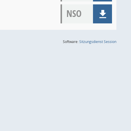
NSO
(Wird in
Software:
Sitzungsdienst
Session