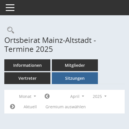
Toggle navigation
Rechercheauswahl
Ortsbeirat Mainz-Altstadt -
Termine 2025
Informationen
Mitglieder
Vertreter
Sitzungen
Monat
April
2025
Aktuell
Gremium auswählen