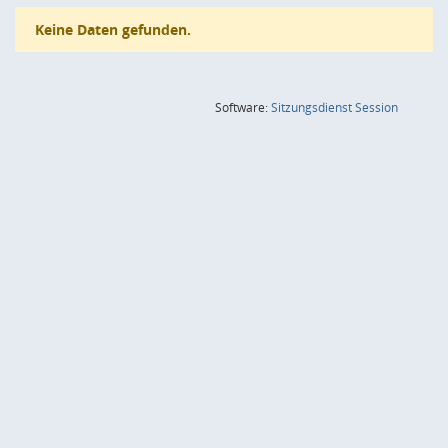
Keine Daten gefunden.
(Wird in
Software:
Sitzungsdienst
Session