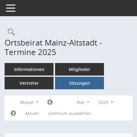
Toggle navigation
Rechercheauswahl
Ortsbeirat Mainz-Altstadt -
Termine 2025
Informationen
Mitglieder
Vertreter
Sitzungen
Monat
Mai
2025
Aktuell
Gremium auswählen